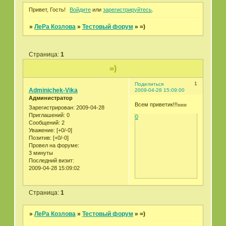
Привет, Гость!
Войдите
или
зарегистрируйтесь
.
»
ЛеРа Козлова
»
Тестовый форум
»
=)
Страница:
1
=)
1
Поделиться
Adminichek-Vika
2009-04-28 15:09:00
Администратор
Всем приветик!!!
иии
Зарегистрирован
: 2009-04-28
Приглашений:
0
0
Сообщений:
2
Уважение:
[+0/-0]
Позитив:
[+0/-0]
Провел на форуме:
3 минуты
Последний визит:
2009-04-28 15:09:02
Страница:
1
»
ЛеРа Козлова
»
Тестовый форум
»
=)