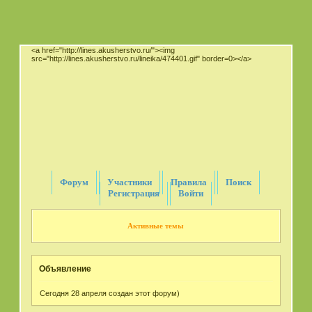
<a href="http://lines.akusherstvo.ru/"><img
src="http://lines.akusherstvo.ru/lineika/474401.gif" border=0></a>
Форум
Участники
Правила
Поиск
Регистрация
Войти
Активные темы
Объявление
Сегодня 28 апреля создан этот форум)